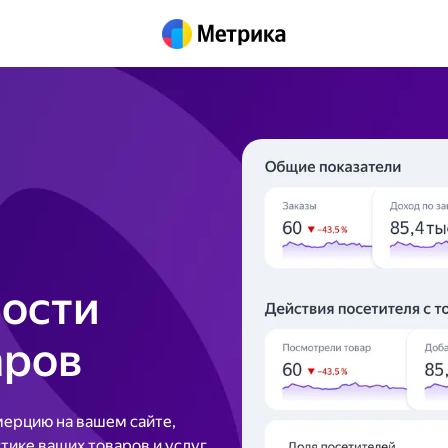
ости
аров
ерцию на вашем сайте,
стике ваших товаров и услуг